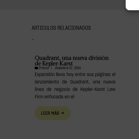
ARTICULOS RELACIONADOS
–
Quadrant, una nueva división
de Kepler-Karst
Prensa
/
diciembre 10, 2024
Expansión lleva hoy entre sus páginas el
lanzamiento de Quadrant, una nueva
línea de negocio de Kepler-Karst Law
Firm enfocada en el
LEER MÁS →