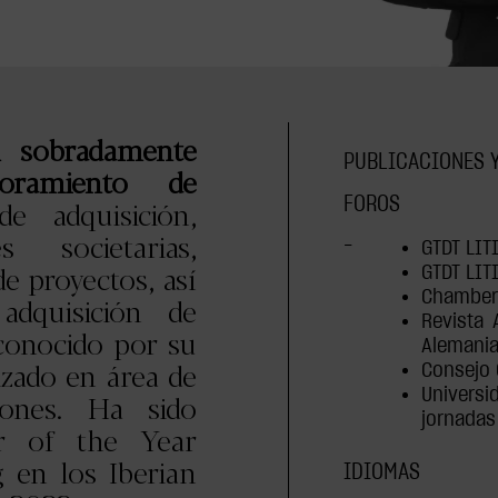
l sobradamente
PUBLICACIONES 
oramiento de
e adquisición,
FOROS
es societarias,
–
GTDT LIT
de proyectos, así
GTDT LIT
Chambers
dquisición de
Revista 
econocido por su
Alemania
zado en área de
Consejo 
Univers
ciones. Ha sido
jornadas
r of the Year
 en los Iberian
IDIOMAS