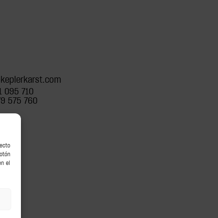
keplerkarst.com
1 095 710
9 575 760
recto
botón
en el