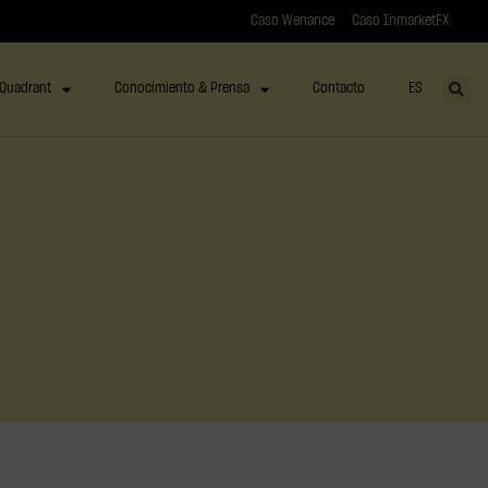
Caso Wenance
Caso InmarketFX
Quadrant
Conocimiento & Prensa
Contacto
ES