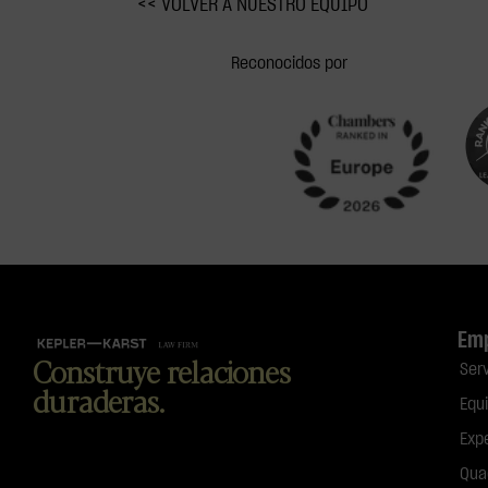
<< VOLVER A NUESTRO EQUIPO
Reconocidos por
Em
Construye relaciones
Ser
duraderas.
Equ
Exp
Qua