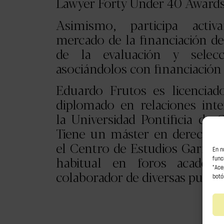
Lawyer Forty Under 40 Awards
Asimismo, participa acti
mercado de la financiación de 
de la evaluación y selec
asociándolos con financiación 
Eduardo Frutos es licencia
diplomado en relaciones inte
la Universidad Pontificia de
Tiene un máster en derecho
el Centro de Estudios Garrig
En n
habitual en foros académ
func
"Ace
colaborador de diversas public
botó