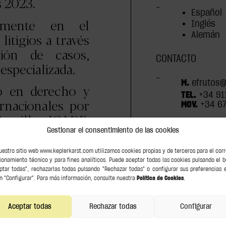
 2023.
–
Español
vamente en el
Inglés
litigios a través
Alemán
ción de casos,
CONTACTO
especializada.
–
M.
efrutos@
do en derecho y
TEL.
+34 91
rnacionales por
MOV.
+34 67
 Comillas ICADE.
 de empresa por
Gestionar el consentimiento de las cookies
ues y es ponente
uestro sitio web www.keplerkarst.com utilizamos cookies propias y de terceros para el cor
icos, así como
ionamiento técnico y para fines analíticos. Puede aceptar todas las cookies pulsando el 
ptar todas", rechazarlas todas pulsando "Rechazar todas" o configurar sus preferencias 
aciones.
n "Configurar". Para más información, consulte nuestra
Política de Cookies
.
Aceptar todas
Rechazar todas
Configurar