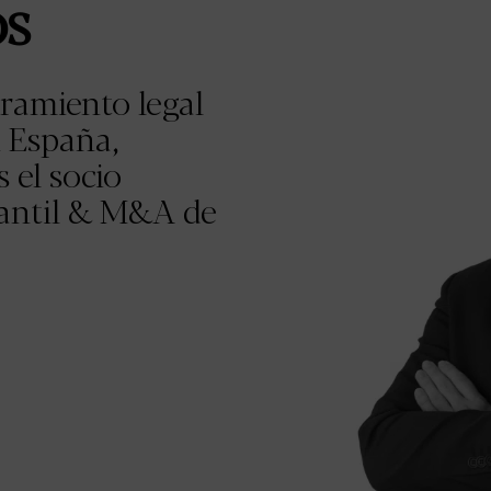
os
ramiento legal
n España,
 el socio
cantil & M&A de