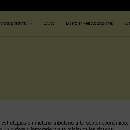
rvicios & Sectores
Equipo
Experto en Reestructuraciones
Qua
estrategias en materia tributaria a tu sector económico, 
n un enfoque integrado y que minimiza los riesgos.