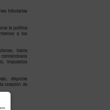
es tributarias
ar la política
nternos a los
ciones, hasta
 contenciosos
rio, impuestos
jo, disputas
 la creación de
recto