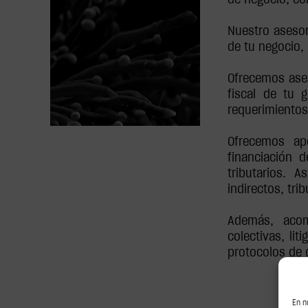
Nuestro asesor
de tu negocio,
Ofrecemos ases
fiscal de tu 
requerimientos
Ofrecemos ap
financiación 
tributarios. 
indirectos, trib
Además, acom
colectivas, lit
protocolos de 
En n