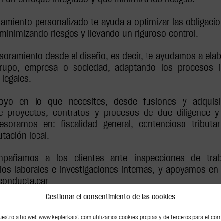
amiento personalizado te ayuda a optimizar las obligacion
 minimizando riesgos y llevando un riguroso control.
oramiento desde el diseño, es decir, te ayudamos a elabor
grupo, empresa o sociedad, adaptando los procesos i
 legales.
oyo en lo que necesites, desde fusiones y adquisi
de proyectos, contratos y procesos de due diligence y
Asesoramos en: fiscalidad general, contencioso tributa
utación local.
pañamos a los clientes ante inspecciones de traba
igios laborales e investigaciones internas, y apoyamos en
conducta.car
Gestionar el consentimiento de las cookies
uestro sitio web www.keplerkarst.com utilizamos cookies propias y de terceros para el cor