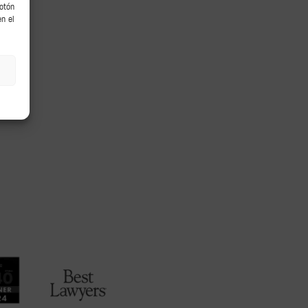
botón
en el