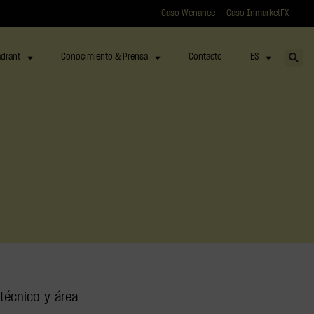
Caso Wenance
Caso InmarketFX
drant
Conocimiento & Prensa
Contacto
ES
técnico y área