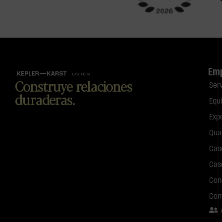
Em
Construye relaciones
Ser
duraderas.
Equ
Exp
Qua
Cas
Cas
Con
Con