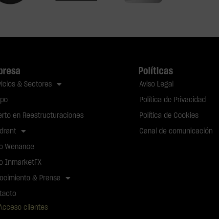
presa
Políticas
vicios & Sectores
Aviso Legal
ipo
Política de Privacidad
erto en Reestructuraciones
Política de Cookies
drant
Canal de comunicación
o Wenance
o InmarketFX
ocimiento & Prensa
tacto
Acceso clientes