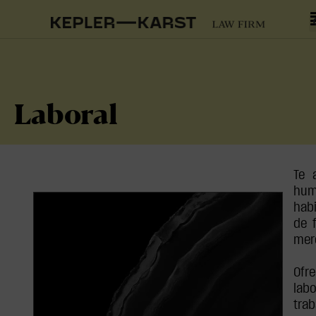
Laboral
Te 
hum
hab
de 
mer
Ofre
labo
tra