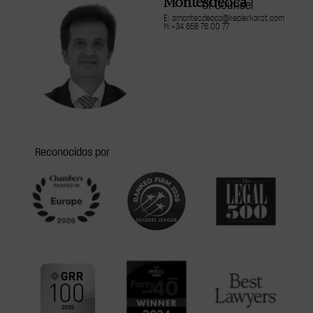
Montesdeoca
Of Counsel
E: amontesdeoca@keplerkarst.com
M:+34 658 76 00 77
Reconocidos por