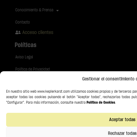
Conocimiento & Prensa
Contacto
Acceso clientes
Políticas
Aviso Legal
Política de Privacidad
Gestionar el consentimiento 
Política de Cookies
En nuestro sitio web www.keplerkarst.com utilizamos cookies propias y de terceros par
Canal de comunicación
aceptar todas las cookies pulsando el botón "Aceptar todas", rechazarlas todas pul
"Configurar". Para más información, consulte nuestra
Política de Cookies
.
Envíanos tu CV
Aceptar todas
Síguenos
Rechazar todas