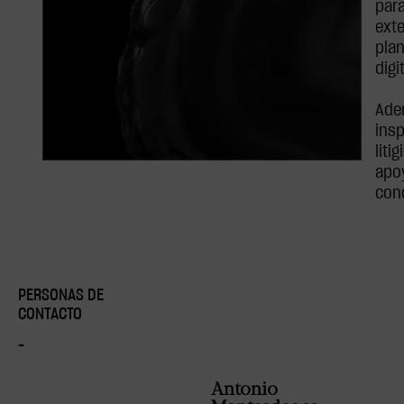
para
ext
plan
digi
Ade
ins
liti
apo
con
PERSONAS DE
CONTACTO
–
Antonio