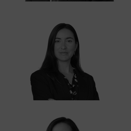
Rosario Bustillo
ASOCIADA
Ana Carpintero
ASOCIADA