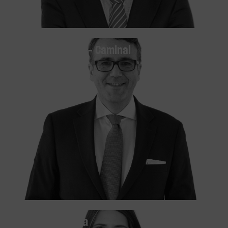
Rodrigo Olivares- Caminal
OF COUNSEL
Laura Villarraga