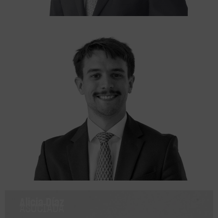
Guido Demarco
ASOCIADO
Alicia Díaz
ASOCIADA