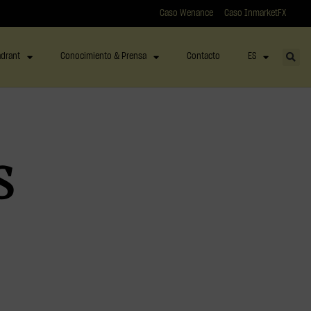
Caso Wenance
Caso InmarketFX
drant
Conocimiento & Prensa
Contacto
ES
s