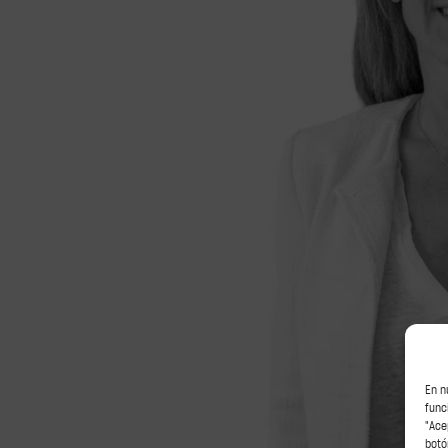
En n
func
"Ace
botó