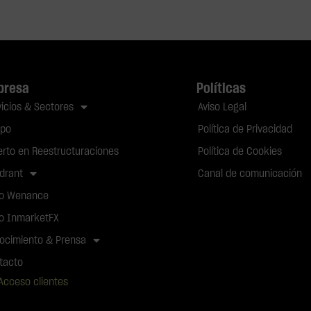
presa
Políticas
vicios & Sectores
Aviso Legal
ipo
Política de Privacidad
erto en Reestructuraciones
Política de Cookies
drant
Canal de comunicación
o Wenance
o InmarketFX
ocimiento & Prensa
tacto
Acceso clientes