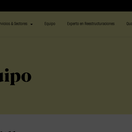
rvicios & Sectores
Equipo
Experto en Reestructuraciones
Qua
uipo