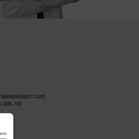
n@keplerkarst.com
1 095 710
recto