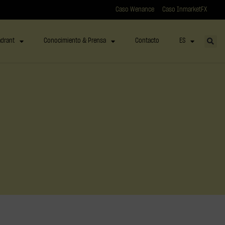
Caso Wenance
Caso InmarketFX
drant
Conocimiento & Prensa
Contacto
ES