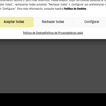
racción con el
ionamiento técnico y para fines analíticos. Puede aceptar todas las cookies pulsando el 
ptar todas", rechazarlas todas pulsando "Rechazar todas" o configurar sus preferencias 
la cultura de la
n "Configurar". Para más información, consulte nuestra
Política de Cookies
.
Aceptar todas
Rechazar todas
Configurar
Política de Cookies
Política de Privacidad
Aviso Legal