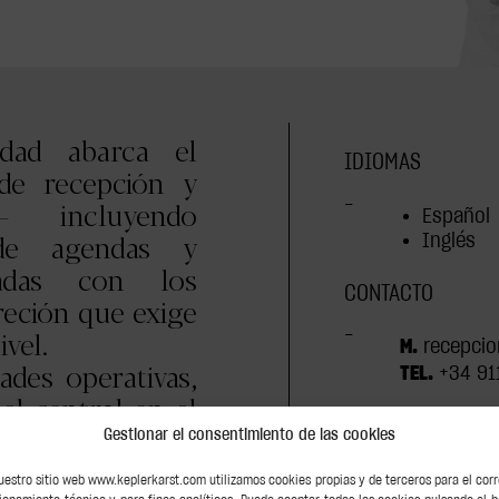
idad abarca el
IDIOMAS
de recepción y
— incluyendo
–
Español
 de agendas y
Inglés
adas con los
CONTACTO
reción que exige
vel.
–
M.
recepcio
ades operativas,
TEL.
+34 91
l central en el
corporativo y la
Gestionar el consentimiento de las cookies
Kepler-Karst,
uestro sitio web www.keplerkarst.com utilizamos cookies propias y de terceros para el cor