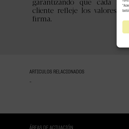
garantizando que cada inte
func
"Ace
cliente refleje los valores y 
botó
firma.
ARTICULOS RELACIONADOS
–
ÁREAS DE ACTUACIÓN