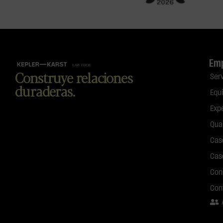
Em
Construye relaciones
Ser
duraderas.
Equ
Exp
Qua
Cas
Cas
Con
Con