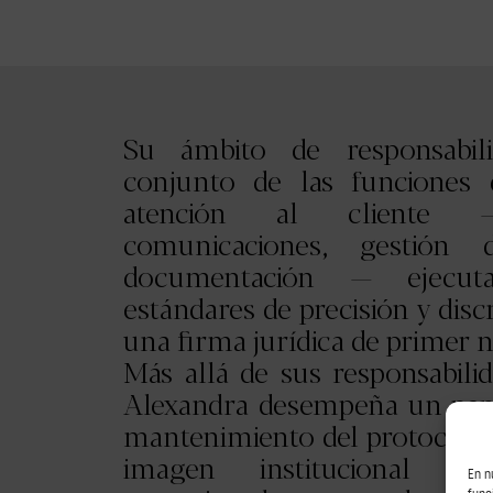
Su ámbito de responsabil
conjunto de las funciones 
atención al cliente 
comunicaciones, gestión
documentación — ejecut
estándares de precisión y disc
una firma jurídica de primer ni
Más allá de sus responsabilid
Alexandra desempeña un pape
mantenimiento del protocolo 
imagen institucional de 
En n