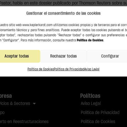
astor, habla en este dossier publicado por Thomson Reuters sobre su r
 La estrategia de comunicación de un despacho es esencial para poder
Gestionar el consentimiento de las cookies
uestro sitio web www.keplerkarst.com utilizamos cookies propias y de terceros para el cor
ionamiento técnico y para fines analíticos. Puede aceptar todas las cookies pulsando el 
ptar todas", rechazarlas todas pulsando "Rechazar todas" o configurar sus preferencias 
n "Configurar". Para más información, consulte nuestra
Política de Cookies
.
Aceptar todas
Rechazar todas
Configurar
Política de Cookies
Política de Privacidad
Aviso Legal
presa
Políticas
vicios & Sectores
Aviso Legal
ipo
Política de Privacidad
erto en Reestructuraciones
Política de Cookies