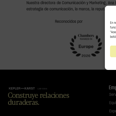
Nuestra directora de Comunicación y Marketing, Ana P
estrategia de comunicación, la marca, la reputación…
Reconocidos por
En n
func
"Ace
botó
Em
Construye relaciones
Ser
duraderas.
Equ
Exp