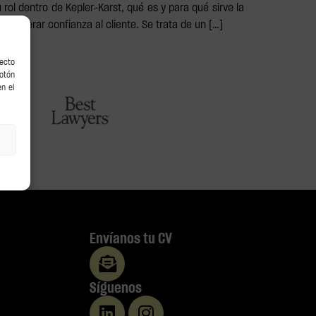
ol dentro de Kepler-Karst, qué es y para qué sirve la
 generar confianza al cliente. Se trata de un […]
recto
botón
en el
Envíanos tu CV
Síguenos