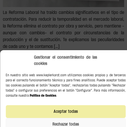
La Reforma Laboral ha traído cambios significativos en el tipo de
contratación. Para reducir la temporalidad en el mercado laboral,
la Reforma elimina el contrato por obra y servicio, pero mantiene –
aunque con cambios- el contrato por circunstancias de la
producción y el de sustitución. Te explicamos las peculiaridades
de cada uno y te contamos […]
Gestionar el consentimiento de las
Reconocidos por
cookies
En nuestro sitio web www.keplerkarst.com utilizamos cookies propias y de terceros
para el correcto funcionamiento técnico y para fines analíticos. Puede aceptar todas
las cookies pulsando el botón "Aceptar todas", rechazarlas todas pulsando "Rechazar
todas" o configurar sus preferencias en el botón "Configurar". Para más información,
consulte nuestra
Política de Cookies
.
Aceptar todas
Rechazar todas