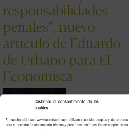
responsabilidades
penales”, nuevo
artículo de Eduardo
de Urbano para El
Economista
Gestionar el consentimiento de las
cookies
En nuestro sitio web www.keplerkarst.com utilizamos cookies propias y de terceros
¿Qué consecuencias puede tener una mala gestión de los Fondos
para el correcto funcionamiento técnico y para fines analíticos. Puede aceptar todas