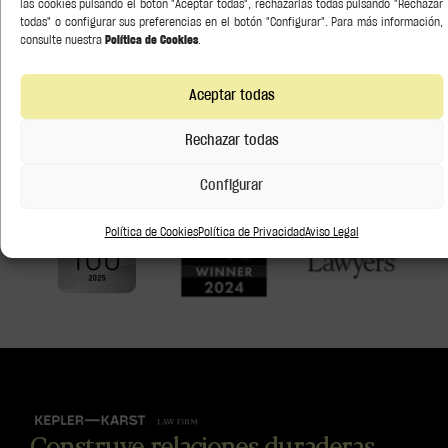
las cookies pulsando el botón "Aceptar todas", rechazarlas todas pulsando "Rechazar
ICO? Existen responsabilidades civiles y penales.
todas" o configurar sus preferencias en el botón "Configurar". Para más información,
consulte nuestra
Política de Cookies
.
Reconocidos por
Aceptar todas
Rechazar todas
Configurar
Política de Cookies
Política de Privacidad
Aviso Legal
Construye relaciones duraderas.