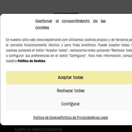
Gestionar el consentimiento de las
cookies
En nuestro sitio web www.keplerkarst.com utilizamos cookies propias y de terceros p
el correcto funcionamiento técnico y para fines analíticos. Puede aceptar todas 
cookies pulsando el botón "Aceptar todas", rechazarlas todas pulsando "Rechazar tod
o configurar sus preferencias en el botón "Configurar". Para más información, consu
nuestra
Política de Cookies
.
Aceptar todas
Construye relaciones duraderas.
Rechazar todas
Empresa
Configurar
Servicios & Sectores
Política de Cookies
Política de Privacidad
Aviso Legal
Equipo
Experto en Reestructuraciones