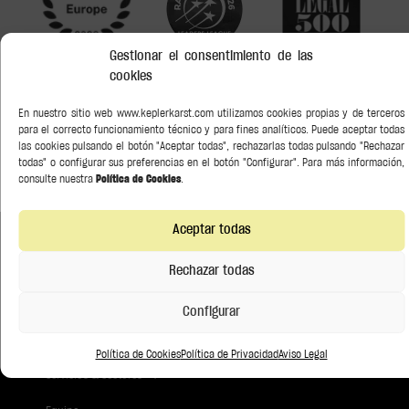
Gestionar el consentimiento de las
cookies
En nuestro sitio web www.keplerkarst.com utilizamos cookies propias y de terceros
para el correcto funcionamiento técnico y para fines analíticos. Puede aceptar todas
las cookies pulsando el botón "Aceptar todas", rechazarlas todas pulsando "Rechazar
todas" o configurar sus preferencias en el botón "Configurar". Para más información,
consulte nuestra
Política de Cookies
.
Aceptar todas
Rechazar todas
Construye relaciones duraderas.
Configurar
Empresa
Política de Cookies
Política de Privacidad
Aviso Legal
Servicios & Sectores