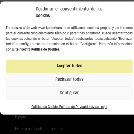
Gestionar el consentimiento de las
cookies
En nuestro sitio web www.keplerkarst.com utilizamos cookies propias y de terceros
para el correcto funcionamiento técnico y para fines analíticos. Puede aceptar todas
las cookies pulsando el botón "Aceptar todas", rechazarlas todas pulsando "Rechazar
todas" o configurar sus preferencias en el botón "Configurar". Para más información,
consulte nuestra
Política de Cookies
.
Aceptar todas
Construye relaciones duraderas.
Rechazar todas
Empresa
Configurar
Servicios & Sectores
Política de Cookies
Política de Privacidad
Aviso Legal
Equipo
Experto en Reestructuraciones