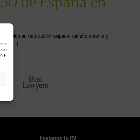
p 50 de España en
 crecido en facturación respecto del año anterior y
iario […]
recto
botón
en el
Envíanos tu CV