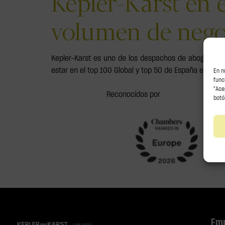
Kepler-Karst en 
volumen de nego
Kepler-Karst es uno de los despachos de abogados d
estar en el top 100 Global y top 50 de España en volu
En n
func
"Ace
Reconocidos por
botó
Em