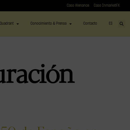
Caso Wenance
Caso InmarketFX
Quadrant
Conocimiento & Prensa
Contacto
ES
uración