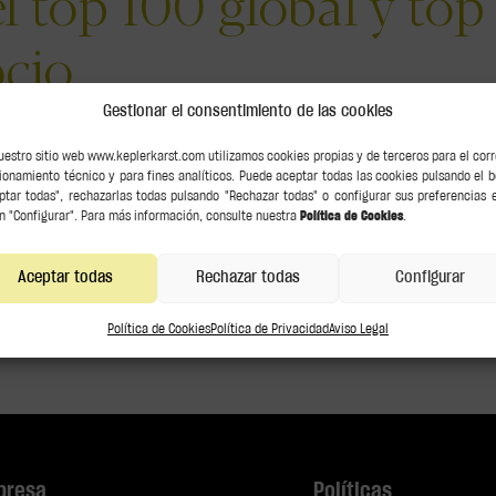
el top 100 global y to
cio
Gestionar el consentimiento de las cookies
e mayor volumen de negocio del país, al ser el despacho que más ha
men de negocio, según el ranking de facturación publicado hoy por el d
uestro sitio web www.keplerkarst.com utilizamos cookies propias y de terceros para el cor
ionamiento técnico y para fines analíticos. Puede aceptar todas las cookies pulsando el 
ptar todas", rechazarlas todas pulsando "Rechazar todas" o configurar sus preferencias 
n "Configurar". Para más información, consulte nuestra
Política de Cookies
.
Aceptar todas
Rechazar todas
Configurar
Política de Cookies
Política de Privacidad
Aviso Legal
presa
Políticas