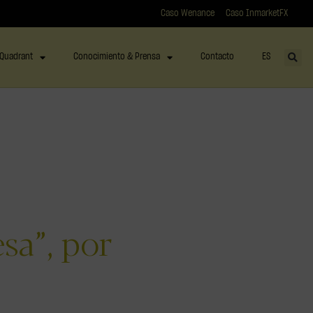
Caso Wenance
Caso InmarketFX
Quadrant
Conocimiento & Prensa
Contacto
ES
sa”, por