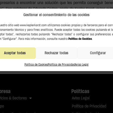
resarios a encontrar una solución que les permita conseguir benef
 Son palabras de Eduardo Frutos, socio de Kepler Karst, quien publi
Gestionar el consentimiento de las cookies
uestro sitio web www.keplerkarst.com utilizamos cookies propias y de terceros para el cor
ionamiento técnico y para fines analíticos. Puede aceptar todas las cookies pulsando el 
ptar todas", rechazarlas todas pulsando "Rechazar todas" o configurar sus preferencias 
n "Configurar". Para más información, consulte nuestra
Política de Cookies
.
Aceptar todas
Rechazar todas
Configurar
Política de Cookies
Política de Privacidad
Aviso Legal
presa
Políticas
vicios & Sectores
Aviso Legal
ipo
Política de Privacidad