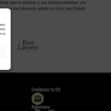
icios para la empresa y sus socios/accionistas: una
ca hoy una tribuna de opinión en Cinco Días titulada:
recto
botón
en el
Envíanos tu CV
Síguenos