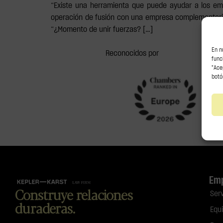
“Existe una herramienta que puede ayudar a los emp
operación de fusión con una empresa complementaria”.
“¿Momento de unir fuerzas? […]
En n
Reconocidos por
func
"Ace
botó
Em
Construye relaciones
Ser
duraderas.
Equ