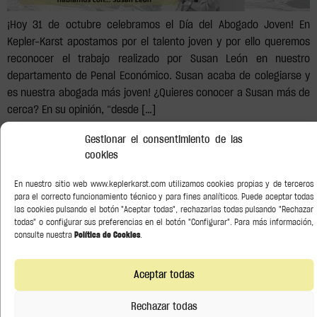
¡Hoy 31 de octubre celebramos el Día del Abogado Joven! En
Kepler-Karst apostamos por el talento joven y por ello queremos
reconocer el trabajo realizado por Susan León en nuestro
departamento de Penal Económico. Susan acaba de colegiarse y
es nuestra abogada más joven! ¿Quieres conocer a Susan más de
cerca? En su opinión, “desde […]
Gestionar el consentimiento de las
Reconocidos por
cookies
En nuestro sitio web www.keplerkarst.com utilizamos cookies propias y de terceros
para el correcto funcionamiento técnico y para fines analíticos. Puede aceptar todas
las cookies pulsando el botón "Aceptar todas", rechazarlas todas pulsando "Rechazar
todas" o configurar sus preferencias en el botón "Configurar". Para más información,
consulte nuestra
Política de Cookies
.
Aceptar todas
Rechazar todas