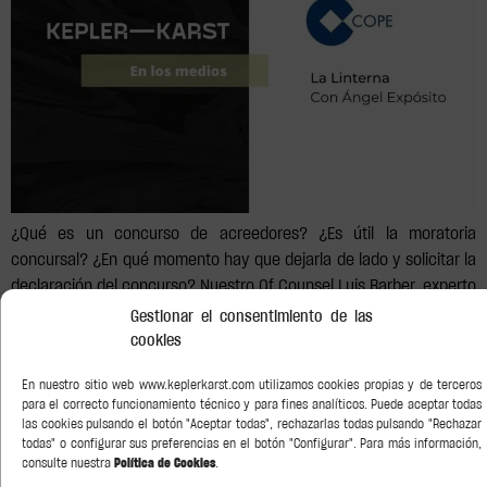
¿Qué es un concurso de acreedores? ¿Es útil la moratoria
concursal? ¿En qué momento hay que dejarla de lado y solicitar la
declaración del concurso? Nuestro Of Counsel Luis Barber, experto
en Derecho concursal, hace de profesor de economía en el
Gestionar el consentimiento de las
programa La Linterna (Cadena COPE), de la mano de Ángel
cookies
Expósito, y responde a […]
En nuestro sitio web www.keplerkarst.com utilizamos cookies propias y de terceros
para el correcto funcionamiento técnico y para fines analíticos. Puede aceptar todas
Reconocidos por
las cookies pulsando el botón "Aceptar todas", rechazarlas todas pulsando "Rechazar
todas" o configurar sus preferencias en el botón "Configurar". Para más información,
consulte nuestra
Política de Cookies
.