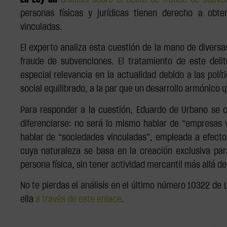
La Ley un
análisis sobre el delito de fraude de subve
personas físicas y jurídicas tienen derecho a ob
vinculadas.
El experto analiza esta cuestión de la mano de diversa
fraude de subvenciones. El tratamiento de este delit
especial relevancia en la actualidad debido a las pol
social equilibrado, a la par que un desarrollo armónico
Para responder a la cuestión, Eduardo de Urbano se c
diferenciarse: no será lo mismo hablar de “empresas
hablar de “sociedades vinculadas”, empleada a efectos
cuya naturaleza se basa en la creación exclusiva para
persona física, sin tener actividad mercantil más allá de 
No te pierdas el análisis en el último número 10322 de 
ella
a través de este enlace
.