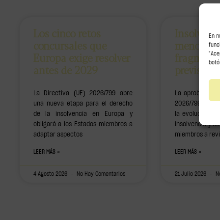
Los cinco retos
Insolvenc
En n
concursales que
menos
func
Europa exige resolver
fragment
"Ace
botó
antes de 2029
previsibil
La Directiva (UE) 2026/799 abre
La aprobación d
una nueva etapa para el derecho
2026/799 marca
de la insolvencia en Europa y
la evolución d
obligará a los Estados miembros a
insolvencia y ob
adaptar aspectos
miembros a revi
LEER MÁS »
LEER MÁS »
4 Agosto 2026
No Hay Comentarios
21 Julio 2026
No