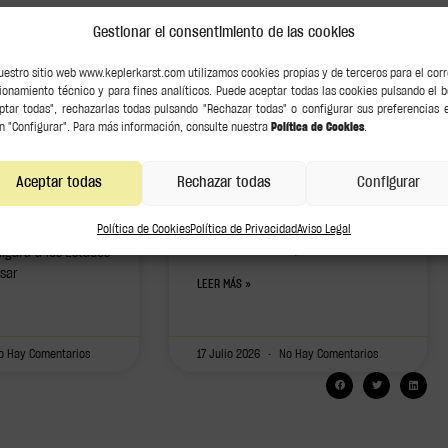
Gestionar el consentimiento de las cookies
ia Europea:
Derechos y deberes
uestro sitio web www.keplerkarst.com utilizamos cookies propias y de terceros para el cor
de un comprador o
ionamiento técnico y para fines analíticos. Puede aceptar todas las cookies pulsando el 
ación, más
coleccionista de arte
ptar todas", rechazarlas todas pulsando "Rechazar todas" o configurar sus preferencias 
n "Configurar". Para más información, consulte nuestra
Política de Cookies
.
idad
Comprar una obra es una inversión
Aceptar todas
Rechazar todas
Configurar
cultural y económica que, por su
e la Directiva (UE)
naturaleza única y valor intrínseco,
 un nuevo paso en
trasciende la mera transacción
Política de Cookies
Política de Privacidad
Aviso Legal
el marco europeo de
comercial. Para que esta
ligará a los Estados
sar
LEER MÁS »
 Hay Comentarios
17 Julio 2026
No Hay Comentarios