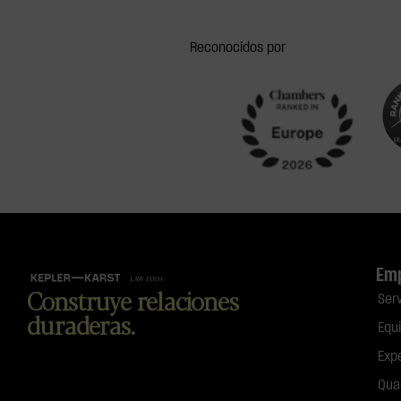
Reconocidos por
Em
Construye relaciones
Ser
duraderas.
Equ
Exp
Qua