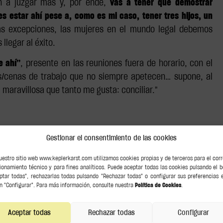
an a juzgar más y, por ende,
vas a tener que demostrar
 estar ahí pese a, como es mi caso, tener tres hijos, un
as excepciones, las mujeres en el mundo legal debemos
llegar al éxito.
e ahí”
, presente en las reuniones fuera de horario, con el
as/cenas de trabajo que no siempre apetecen… supone, al
maravillosa que tanto me gusta: conciliar."
Gestionar el consentimiento de las cookies
uestro sitio web www.keplerkarst.com utilizamos cookies propias y de terceros para el cor
ionamiento técnico y para fines analíticos. Puede aceptar todas las cookies pulsando el 
ptar todas", rechazarlas todas pulsando "Rechazar todas" o configurar sus preferencias 
n "Configurar". Para más información, consulte nuestra
Política de Cookies
.
Aceptar todas
Rechazar todas
Configurar