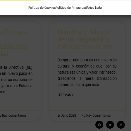
Política de Cookies
Política de Privacidad
Aviso Legal
ia Europea:
Derechos y deberes
de un comprador o
ación, más
coleccionista de arte
idad
Comprar una obra es una inversión
cultural y económica que, por su
e la Directiva (UE)
naturaleza única y valor intrínseco,
 un nuevo paso en
trasciende la mera transacción
el marco europeo de
comercial. Para que esta
ligará a los Estados
sar
LEER MÁS »
 Hay Comentarios
17 Julio 2026
No Hay Comentarios