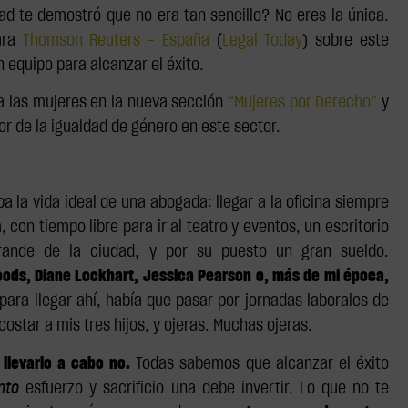
ad te demostró que no era tan sencillo? No eres la única.
ara
Thomson Reuters - España
(
Legal Today
) sobre este
n equipo para alcanzar el éxito.
 a las mujeres en la nueva sección
“Mujeres por Derecho”
y
or de la igualdad de género en este sector.
 la vida ideal de una abogada: llegar a la oficina siempre
con tiempo libre para ir al teatro y eventos, un escritorio
rande de la ciudad, y por su puesto un gran sueldo.
Woods, Diane Lockhart, Jessica Pearson o, más de mi época,
ra llegar ahí, había que pasar por jornadas laborales de
tar a mis tres hijos, y ojeras. Muchas ojeras.
 llevarlo a cabo no.
Todas sabemos que alcanzar el éxito
nto
esfuerzo y sacrificio una debe invertir. Lo que no te