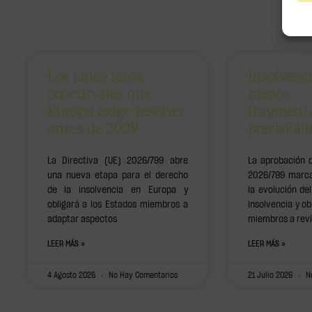
Los cinco retos
Insolvenc
concursales que
menos
Europa exige resolver
fragment
antes de 2029
previsibil
La Directiva (UE) 2026/799 abre
La aprobación d
una nueva etapa para el derecho
2026/799 marca
de la insolvencia en Europa y
la evolución d
obligará a los Estados miembros a
insolvencia y ob
adaptar aspectos
miembros a revi
LEER MÁS »
LEER MÁS »
4 Agosto 2026
No Hay Comentarios
21 Julio 2026
No