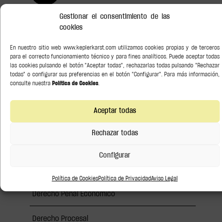
Gestionar el consentimiento de las
cookies
Buscar
En nuestro sitio web www.keplerkarst.com utilizamos cookies propias y de terceros
Categorías
para el correcto funcionamiento técnico y para fines analíticos. Puede aceptar todas
las cookies pulsando el botón "Aceptar todas", rechazarlas todas pulsando "Rechazar
Asesoramiento Soberano
todas" o configurar sus preferencias en el botón "Configurar". Para más información,
consulte nuestra
Política de Cookies
.
Bancario y Financiero
Aceptar todas
Conocimiento
Rechazar todas
Derecho de la competencia
Configurar
Derecho del Arte
Política de Cookies
Política de Privacidad
Aviso Legal
Derecho Penal Económico
Derecho Procesal