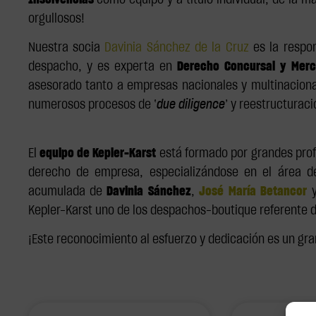
Insolvencias
como equipo y a título individual, de la 
orgullosos!
Nuestra socia
Davinia Sánchez de la Cruz
es la respo
despacho, y es experta en
Derecho Concursal y Merc
asesorado tanto a empresas nacionales y multinacion
numerosos procesos de ‛
due diligence
’ y reestructurac
El
equipo de Kepler-Karst
está formado por grandes prof
derecho de empresa, especializándose en el área de
acumulada de
Davinia Sánchez
,
José María Betancor
Kepler-Karst uno de los despachos-boutique referente d
¡Este reconocimiento al esfuerzo y dedicación es un gran