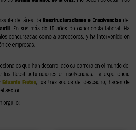
mano de
Davinia Sánchez de la Cruz
, ¡no podemos estar más
nsable del área de
Reestructuraciones e Insolvencias
del
antil
. En sus más de 15 años de experiencia laboral, Ha
ales concursadas como a acreedores, y ha intervenido en
ión de empresas.
esionales que han desarrollado su carrera en el mundo del
 las Reestructuraciones e Insolvencias. La experiencia
y
Eduardo Frutos
, los tres socios del despacho, hacen de
el sector.
 orgullo!