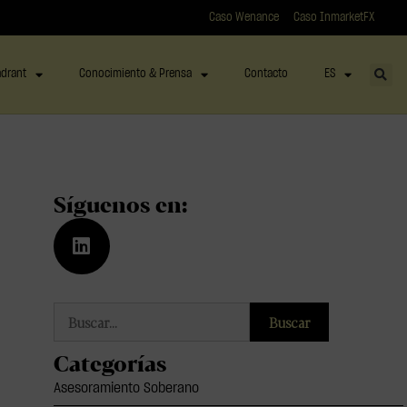
Caso Wenance
Caso InmarketFX
drant
Conocimiento & Prensa
Contacto
ES
Síguenos en:
Buscar
Categorías
Asesoramiento Soberano