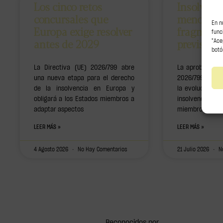
Los cinco retos
Insolvenc
concursales que
menos
En n
Europa exige resolver
fragment
func
antes de 2029
previsibil
"Ace
botó
La Directiva (UE) 2026/799 abre
La aprobación d
una nueva etapa para el derecho
2026/799 marca
de la insolvencia en Europa y
la evolución d
obligará a los Estados miembros a
insolvencia y ob
adaptar aspectos
miembros a revi
LEER MÁS »
LEER MÁS »
4 Agosto 2026
No Hay Comentarios
21 Julio 2026
No
Reconocidos por