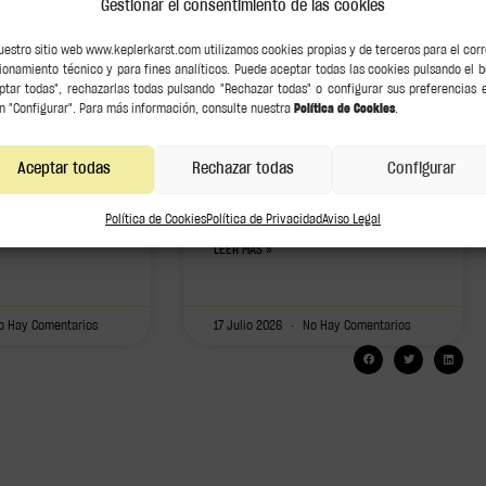
Gestionar el consentimiento de las cookies
ia Europea:
Derechos y deberes
de un comprador o
uestro sitio web www.keplerkarst.com utilizamos cookies propias y de terceros para el cor
ación, más
coleccionista de arte
ionamiento técnico y para fines analíticos. Puede aceptar todas las cookies pulsando el 
idad
ptar todas", rechazarlas todas pulsando "Rechazar todas" o configurar sus preferencias 
n "Configurar". Para más información, consulte nuestra
Política de Cookies
.
Comprar una obra es una inversión
cultural y económica que, por su
e la Directiva (UE)
naturaleza única y valor intrínseco,
Aceptar todas
Rechazar todas
Configurar
 un nuevo paso en
trasciende la mera transacción
el marco europeo de
comercial. Para que esta
ligará a los Estados
Política de Cookies
Política de Privacidad
Aviso Legal
sar
LEER MÁS »
 Hay Comentarios
17 Julio 2026
No Hay Comentarios