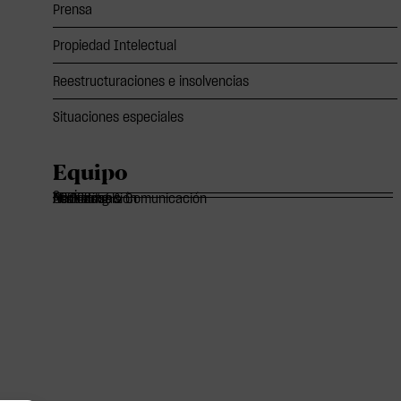
Prensa
Propiedad Intelectual
Reestructuraciones e insolvencias
Situaciones especiales
Equipo
Socios
Of Counsels
Asociados
Marketing & Comunicación
Administración