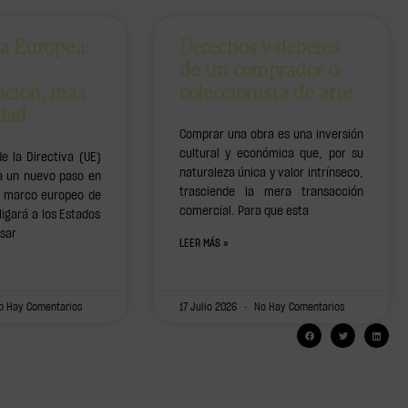
ia Europea:
Derechos y deberes
de un comprador o
ación, más
coleccionista de arte
idad
Comprar una obra es una inversión
cultural y económica que, por su
e la Directiva (UE)
naturaleza única y valor intrínseco,
 un nuevo paso en
trasciende la mera transacción
el marco europeo de
comercial. Para que esta
ligará a los Estados
sar
LEER MÁS »
 Hay Comentarios
17 Julio 2026
No Hay Comentarios