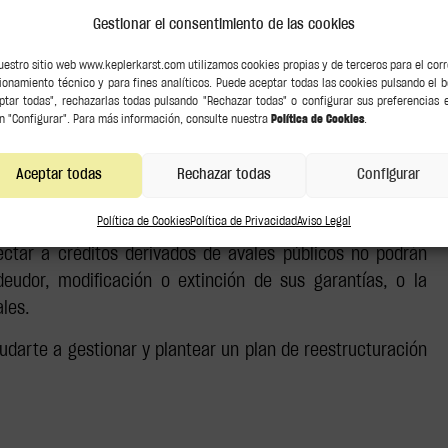
Gestionar el consentimiento de las cookies
estas particularidades.
uestro sitio web www.keplerkarst.com utilizamos cookies propias y de terceros para el cor
ionamiento técnico y para fines analíticos. Puede aceptar todas las cookies pulsando el 
, de acuerdo con la Ley, el rango de crédito ordinario, sin
ptar todas", rechazarlas todas pulsando "Rechazar todas" o configurar sus preferencias 
l crédito principal avalado.
n "Configurar". Para más información, consulte nuestra
Política de Cookies
.
texto refundido de la Ley Concursal, establece que a las
Aceptar todas
Rechazar todas
Configurar
ión de los créditos derivados de los avales públicos, por
caciones.
Política de Cookies
Política de Privacidad
Aviso Legal
ectar a créditos derivados de avales públicos no podrán
eudor, modificación o extinción de sus garantías, o la
les.
darte a gestionar y plantear un plan de reestructuración