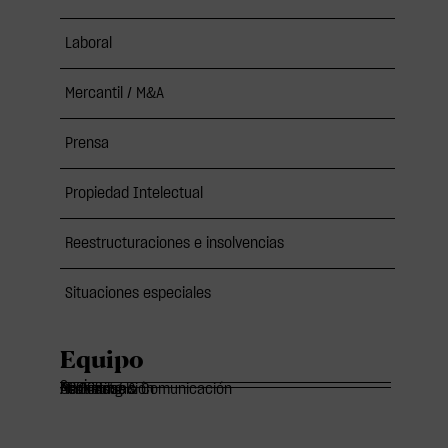
Laboral
Mercantil / M&A
Prensa
Propiedad Intelectual
Reestructuraciones e insolvencias
Situaciones especiales
Equipo
Socios
Of Counsels
Asociados
Marketing & Comunicación
Administración