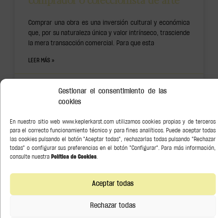
Comprar una obra es una inversión cultural y económica
que, por su naturaleza única y valor intrínseco, trasciende
la mera transacción comercial. Para que esta
LEER MÁS »
17 Julio 2026
No Hay Comentarios
Gestionar el consentimiento de las
cookies
Síguenos en:
En nuestro sitio web www.keplerkarst.com utilizamos cookies propias y de terceros
para el correcto funcionamiento técnico y para fines analíticos. Puede aceptar todas
las cookies pulsando el botón "Aceptar todas", rechazarlas todas pulsando "Rechazar
todas" o configurar sus preferencias en el botón "Configurar". Para más información,
consulte nuestra
Política de Cookies
.
Buscar
Aceptar todas
Categorías
Rechazar todas
Asesoramiento Soberano