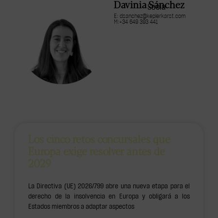
Davinia Sánchez
Socia
E: dsanchez@keplerkarst.com
M:+34 649 393 441
Los cinco retos concursales que
Europa exige resolver antes de
2029
La Directiva (UE) 2026/799 abre una nueva etapa para el
derecho de la insolvencia en Europa y obligará a los
Estados miembros a adaptar aspectos