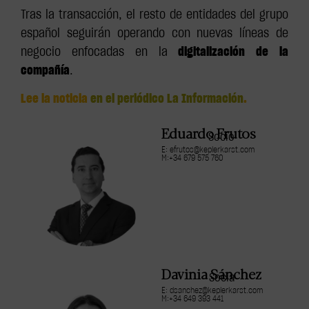
Tras la transacción, el resto de entidades del grupo
español seguirán operando con nuevas líneas de
negocio enfocadas en la
digitalización de la
compañía
.
Lee la noticia
en el periódico La Información
.
Eduardo Frutos
Socio
E: efrutos@keplerkarst.com
M:+34 679 575 760
Davinia Sánchez
Socia
E: dsanchez@keplerkarst.com
M:+34 649 393 441