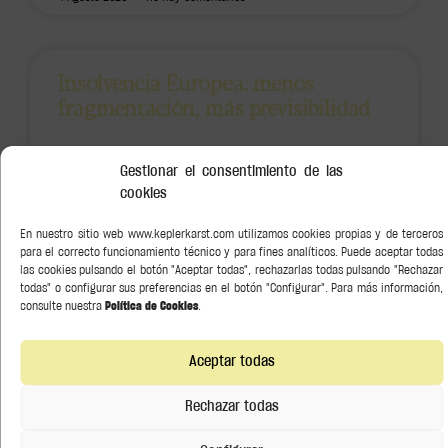
Insolvencia Europea: menos
fragmentación, más previsibilidad
La aprobación de la Directiva (UE) 2026/799 marca un
Gestionar el consentimiento de las
nuevo paso en la evolución del marco europeo de
cookies
insolvencia y obligará a los Estados miembros a revisar
LEER MÁS »
En nuestro sitio web www.keplerkarst.com utilizamos cookies propias y de terceros
para el correcto funcionamiento técnico y para fines analíticos. Puede aceptar todas
las cookies pulsando el botón "Aceptar todas", rechazarlas todas pulsando "Rechazar
21 Julio 2026
No Hay Comentarios
todas" o configurar sus preferencias en el botón "Configurar". Para más información,
consulte nuestra
Política de Cookies
.
Derechos y deberes de un
Aceptar todas
comprador o coleccionista de arte
Rechazar todas
Comprar una obra es una inversión cultural y económica