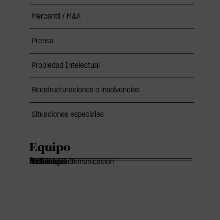
Mercantil / M&A
Prensa
Propiedad Intelectual
Reestructuraciones e insolvencias
Situaciones especiales
Equipo
Socios
Of Counsels
Asociados
Marketing & Comunicación
Administración