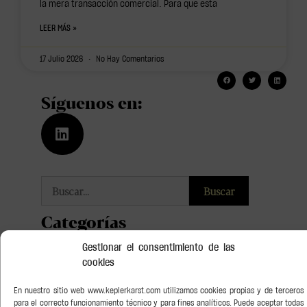
la mera transacción comercial. Para que esta
LEER MÁS »
17 Julio 2026
No Hay Comentarios
Síguenos en:
Buscar
Categorías
Asesoramiento Soberano
Gestionar el consentimiento de las
cookies
Bancario y Financiero
En nuestro sitio web www.keplerkarst.com utilizamos cookies propias y de terceros
para el correcto funcionamiento técnico y para fines analíticos. Puede aceptar todas