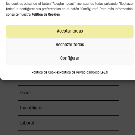
Conocimiento
las cookies pulsando el botón "Aceptar todas", rechazarlas todas pulsando "Rechazar
todas" o configurar sus preferencias en el botón "Configurar". Para más información,
consulte nuestra
Política de Cookies
.
Derecho de la competencia
Aceptar todas
Derecho del Arte
Rechazar todas
Derecho Penal Económico
Configurar
Derecho Procesal
Política de Cookies
Política de Privacidad
Aviso Legal
Experto en Reestructuraciones
Fiscal
Inmobiliario
Laboral