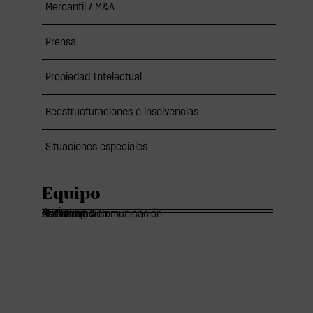
Mercantil / M&A
Prensa
Propiedad Intelectual
Reestructuraciones e insolvencias
Situaciones especiales
Equipo
Socios
Of Counsels
Asociados
Marketing & Comunicación
Administración