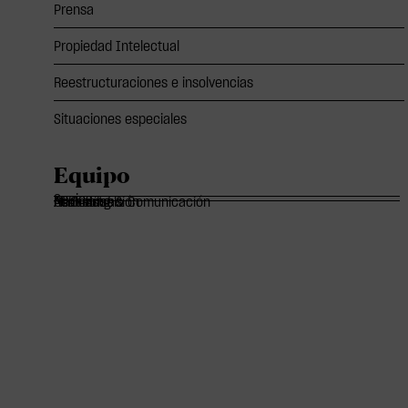
Prensa
Propiedad Intelectual
Reestructuraciones e insolvencias
Situaciones especiales
Equipo
Socios
Of Counsels
Asociados
Marketing & Comunicación
Administración