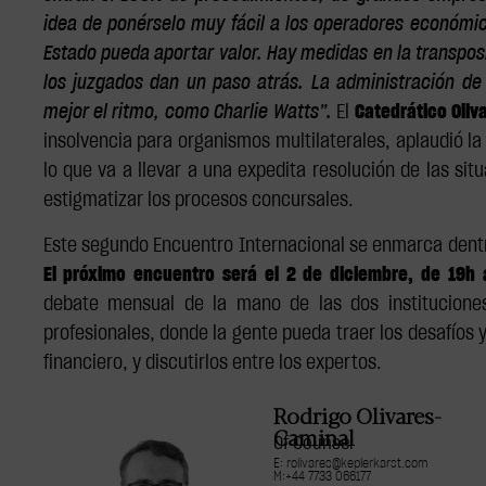
idea de ponérselo muy fácil a los operadores económic
Estado pueda aportar valor. Hay medidas en la transpos
los juzgados dan un paso atrás. La administración de
mejor el ritmo, como Charlie Watts”.
El
Catedrático Oliv
insolvencia para organismos multilaterales, aplaudió la 
lo que va a llevar a una expedita resolución de las si
estigmatizar los procesos concursales.
Este segundo Encuentro Internacional se enmarca dentr
El próximo encuentro será el 2 de diciembre, de 19h
debate mensual de la mano de las dos instituciones a
profesionales, donde la gente pueda traer los desafíos
financiero, y discutirlos entre los expertos.
Rodrigo Olivares-
Caminal
Of Counsel
E: rolivares@keplerkarst.com
M:+44 7733 066177