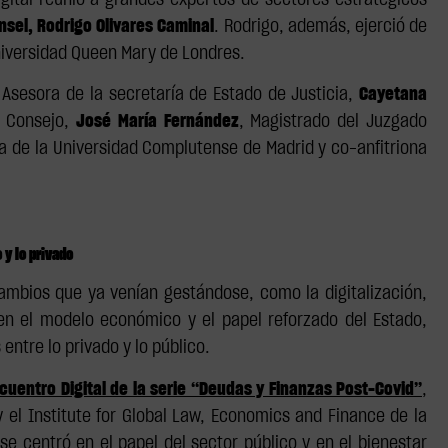
digital reunió a grandes expertos de sectores estratégicos
nsel, Rodrigo Olivares Caminal
. Rodrigo, además, ejerció de
niversidad Queen Mary de Londres.
 Asesora de la secretaría de Estado de Justicia,
Cayetana
 Consejo,
José María Fernández
, Magistrado del Juzgado
ca de la Universidad Complutense de Madrid y co-anfitriona
 y lo privado
mbios que ya venían gestándose, como la digitalización,
en el modelo económico y el papel reforzado del Estado,
ntre lo privado y lo público.
uentro Digital de la serie “Deudas y Finanzas Post-Covid”
,
 el Institute for Global Law, Economics and Finance de la
e centró en el papel del sector público y en el bienestar