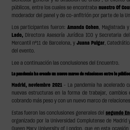
bienestar general y la situación de crisis", el evento 
públicos, entre los cuales se encontraba
nuestro Of Cou
moderador del panel y de co-anfitrión por parte de la U
Los participantes fueron:
Amanda Cohen
, Magistrada y
Lado,
Directora Asesoría Jurídica ICO y Secretaria del
Mercantil nº11 de Barcelona, y
Juana Pulgar
, Catedráti
del evento.
Lee a continuación las conclusiones del Encuentro.
La pandemia ha creado un nuevo marco de relaciones entre lo público
Madrid, noviembre 2021
– La pandemia ha acelerado ca
nuevas estructuras en la forma de trabajar, cambios 
cobrando más peso y con un nuevo marco de relaciones e
Estas fueron las conclusiones generales del
segundo Enc
organizado por la Universidad Complutense de Madrid y
Queen Mary University of London, que en esta ocasión s