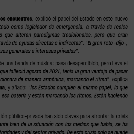
 los encuentros
, explicó el papel del Estado en este nuevo
stado como legislador de emergencia, a través de reales
s que alteran paradigmas tradicionales, pero que eran
ravés de ayudas directas e indirectas
”. “
El gran reto –dijo-,
eses generales e intereses privados”.
de una banda de música: pasa desapercibido, pero lleva el
s que falleció agosto de 2021, tenía la gran ventaja de pasar
uncionara de manera armónica, marcando el ritmo
”, explica
ona
, y añade: “
los Estados cumplen el mismo papel, lo que
 esa batería y están marcando los ritmos. Están haciendo
ión público-privada han sido claves para afrontar la crisis
ante bien de la situación con los medios que había, se ha
oridades y del sector privado. De esta crisis solo se puede