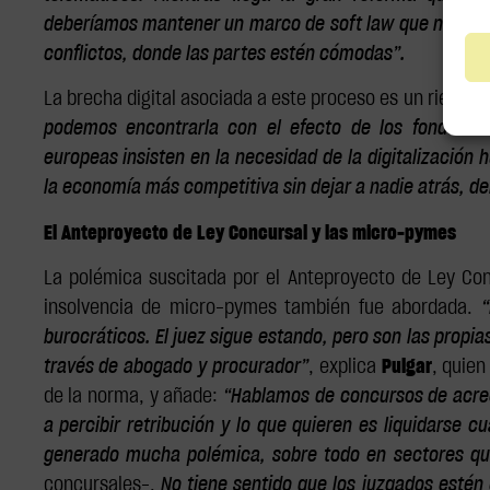
deberíamos mantener un marco de soft law que nos pe
conflictos, donde las partes estén cómodas”.
La brecha digital asociada a este proceso es un riesgo.
podemos encontrarla con el efecto de los fondos de
europeas insisten en la necesidad de la digitalización 
la economía más competitiva sin dejar a nadie atrás, de
El Anteproyecto de Ley Concursal y las micro-pymes
La polémica suscitada por el Anteproyecto de Ley Con
insolvencia de micro-pymes también fue abordada.
“
burocráticos. El juez sigue estando, pero son las propia
través de abogado y procurador”
, explica
Pulgar
, quien
de la norma, y añade:
“Hablamos de concursos de acree
a percibir retribución y lo que quieren es liquidarse 
generado mucha polémica, sobre todo en sectores qu
concursales-.
No tiene sentido que los juzgados esté