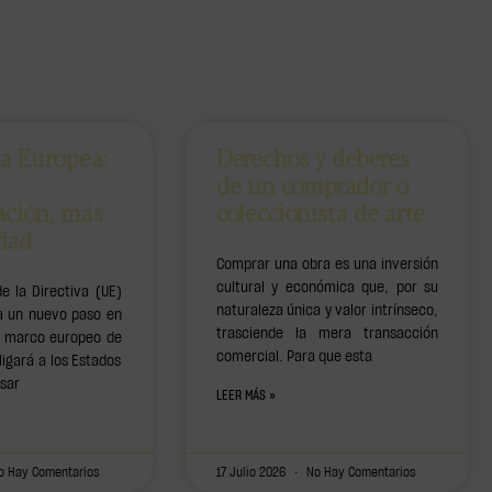
ia Europea:
Derechos y deberes
de un comprador o
ación, más
coleccionista de arte
idad
Comprar una obra es una inversión
cultural y económica que, por su
e la Directiva (UE)
naturaleza única y valor intrínseco,
 un nuevo paso en
trasciende la mera transacción
el marco europeo de
comercial. Para que esta
ligará a los Estados
sar
LEER MÁS »
 Hay Comentarios
17 Julio 2026
No Hay Comentarios