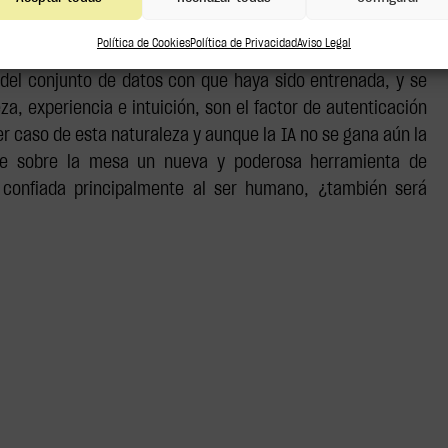
que los humanos no podemos percibir. Puede también que
interesante aún, otorgue transparencia sin precedentes a un
Política de Cookies
Política de Privacidad
Aviso Legal
piezas podrían ser falsificaciones. Lo cierto es que su
le del conjunto de datos con que haya sido entrenada, y se
za, experiencia e intuición, son el factor de autenticación
er caso de esta naturaleza y aunque la IA no se gana aún la
one sobre la mesa un nueva y poderosa herramienta de
a confiada principalmente al ser humano, ¿también será