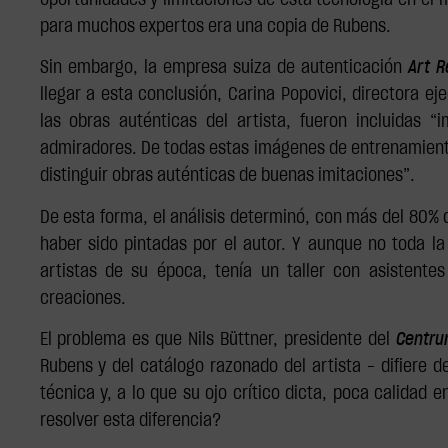
oportunidades y limitaciones de esta tecnología en el 
para muchos expertos era una copia de Rubens.
Sin embargo, la empresa suiza de autenticación
Art R
llegar a esta conclusión, Carina Popovici, directora e
las obras auténticas del artista, fueron incluidas 
admiradores. De todas estas imágenes de entrenamiento,
distinguir obras auténticas de buenas imitaciones”.
De esta forma, el análisis determinó, con más del 80% 
haber sido pintadas por el autor. Y aunque no toda l
artistas de su época, tenía un taller con asistente
creaciones.
El problema es que Nils Büttner, presidente del
Centr
Rubens y del catálogo razonado del artista - difiere 
técnica y, a lo que su ojo crítico dicta, poca calidad e
resolver esta diferencia?