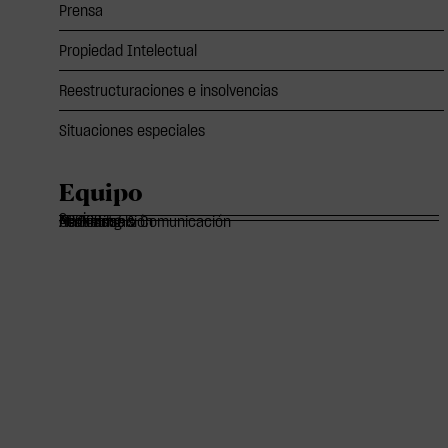
Prensa
Propiedad Intelectual
Reestructuraciones e insolvencias
Situaciones especiales
Equipo
Socios
Of Counsels
Asociados
Marketing & Comunicación
Administración