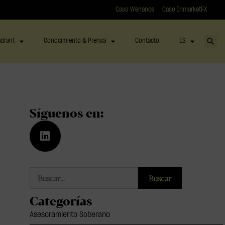
Caso Wenance
Caso InmarketFX
drant
Conocimiento & Prensa
Contacto
ES
Síguenos en:
Buscar
Categorías
Asesoramiento Soberano