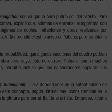
mundo del arte. Se trata de
El baño de Diana
, una obra que
ecognition
señaló que la obra podría ser del artista. Para
jecutiva, explicó que, además de entrenar el algoritmo con
“imágenes de copias, imitaciones y obras realizadas por
 la IA aprendió el estilo único de Rubens, pero también a
de probabilidad, que algunas secciones del cuadro podrían
a obra sería suya, esto no es raro. Rubens, como muchos
s y permitía incluso que los colaboradores copiaran sus
um Rubenianum
- la autoridad líder en la autenticación de
de este concepto. Según Büttner hay inconsistencias en la
n la pintura para ser atribuida al artista. Entonces, ¿cómo