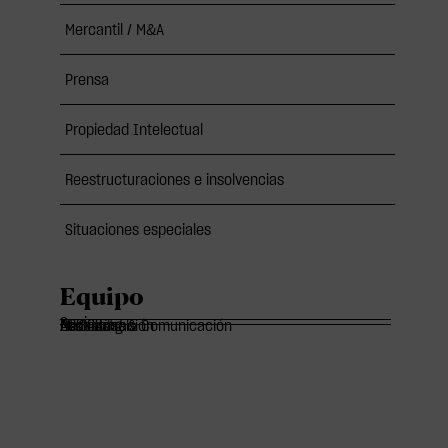
Mercantil / M&A
Prensa
Propiedad Intelectual
Reestructuraciones e insolvencias
Situaciones especiales
Equipo
Socios
Of Counsels
Asociados
Marketing & Comunicación
Administración