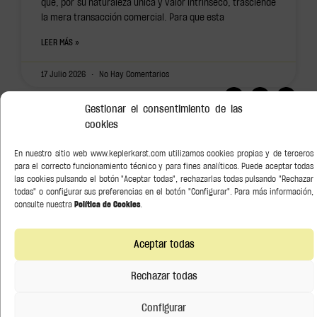
que, por su naturaleza única y valor intrínseco, trasciende
la mera transacción comercial. Para que esta
LEER MÁS »
17 Julio 2026
No Hay Comentarios
Gestionar el consentimiento de las
Síguenos en:
cookies
En nuestro sitio web www.keplerkarst.com utilizamos cookies propias y de terceros
para el correcto funcionamiento técnico y para fines analíticos. Puede aceptar todas
las cookies pulsando el botón "Aceptar todas", rechazarlas todas pulsando "Rechazar
todas" o configurar sus preferencias en el botón "Configurar". Para más información,
consulte nuestra
Política de Cookies
.
Buscar
Categorías
Aceptar todas
Asesoramiento Soberano
Rechazar todas
Bancario y Financiero
Configurar