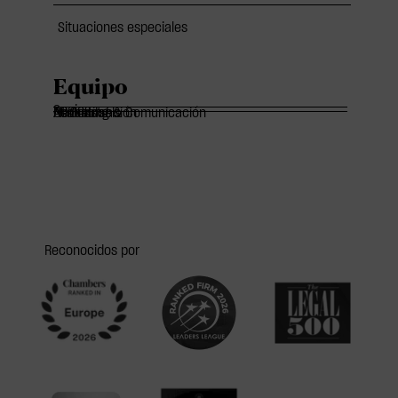
Situaciones especiales
Equipo
Socios
Of Counsels
Asociados
Marketing & Comunicación
Administración
Reconocidos por