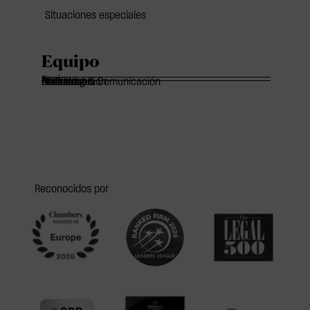
Situaciones especiales
Equipo
Socios
Of Counsels
Asociados
Marketing & Comunicación
Administración
Reconocidos por