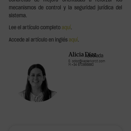
mecanismos de control y la seguridad jurídica del
sistema.
Lee el artículo completo
aquí
.
Accede al artículo en inglés
aquí
.
Alicia Díaz
Asociada
E: adiaz@keplerkarst.com
M:+34 670866880