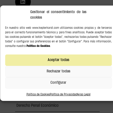
Gestionar el consentimiento de las
cookies
Buscar
En nuestro sitio web www.keplerkarst.com utilizamos cookies propias y de terceros
para el correcto funcionamiento técnico y para fines analíticos. Puede aceptar todas
Categorías
las cookies pulsando el botón "Aceptar todas", rechazarlas todas pulsando "Rechazar
todas" o configurar sus preferencias en el botón "Configurar". Para más información,
Asesoramiento Soberano
consulte nuestra
Política de Cookies
.
Bancario y Financiero
Aceptar todas
Conocimiento
Rechazar todas
Derecho de la competencia
Configurar
Derecho del Arte
Política de Cookies
Política de Privacidad
Aviso Legal
Derecho Penal Económico